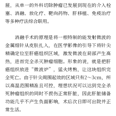
展，从单一的外科切除肿瘤已发展到现在的介入栓
塞、消融、放化疗、靶向药物、肝移植、免疫治疗
等多种疗法综合联用。
消融手术的原理是将一根特制的能发射微波的
金属细针从皮肤扎入，在医学影像的引导下将针尖
精确定位至肝癌组织区域，激发微波在局部产生高
热，进而完全杀灭肿瘤细胞。形象的说，就是把肝
癌组织放进“微波炉”，猛火烤熟，让这块组织完
全死亡。由于针尖周围起效的区域只有2～3cm，所
以高温范围精准且可控，理想状况可以达到完全杀
死肿瘤组织的同时不损伤正常肝脏，因此肝脏储备
功能几乎不产生负面影响，术后次日即可出院并正
常生活。